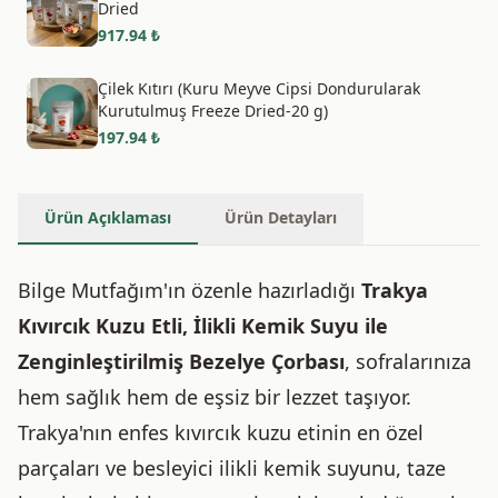
Dried
917.94
₺
Çilek Kıtırı (Kuru Meyve Cipsi Dondurularak
Kurutulmuş Freeze Dried-20 g)
197.94
₺
Ürün Açıklaması
Ürün Detayları
Bilge Mutfağım'ın özenle hazırladığı
Trakya
Kıvırcık Kuzu Etli, İlikli Kemik Suyu ile
Zenginleştirilmiş Bezelye Çorbası
, sofralarınıza
hem sağlık hem de eşsiz bir lezzet taşıyor.
Trakya'nın enfes kıvırcık kuzu etinin en özel
parçaları ve besleyici ilikli kemik suyunu, taze