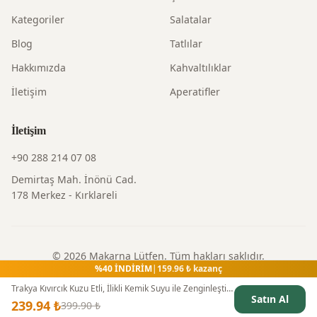
Kategoriler
Salatalar
Blog
Tatlılar
Hakkımızda
Kahvaltılıklar
İletişim
Aperatifler
İletişim
+90 288 214 07 08
Demirtaş Mah. İnönü Cad.
178 Merkez - Kırklareli
©
2026
Makarna Lütfen
. Tüm hakları saklıdır.
%
40
İNDİRİM
|
159.96
₺ kazanç
Gizlilik Politikası
|
Kullanım Şartları
|
İade Politikası
Trakya Kıvırcık Kuzu Etli, İlikli Kemik Suyu ile Zenginleştirilmiş Bezelye Çorbası (165g)
Satın Al
239.94
₺
399.90
₺