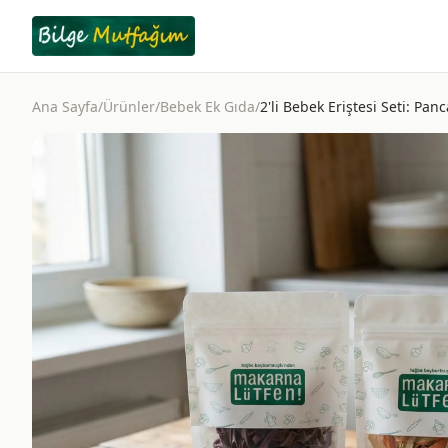
Ana Sayfa
/
Ürünler
/
Bebek Ek Gıda
/
2'li Bebek Eriştesi Seti: Pan