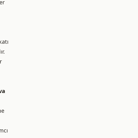
er
katı
r.
r
va
me
mcı