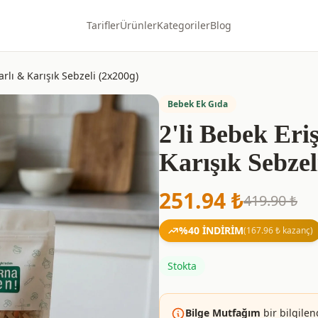
Tarifler
Ürünler
Kategoriler
Blog
carlı & Karışık Sebzeli (2x200g)
Bebek Ek Gıda
2'li Bebek Eriş
Karışık Sebzel
251.94
₺
419.90
₺
%
40
İNDİRİM
(
167.96
₺ kazanç)
Stokta
Bilge Mutfağım
bir bilgilen