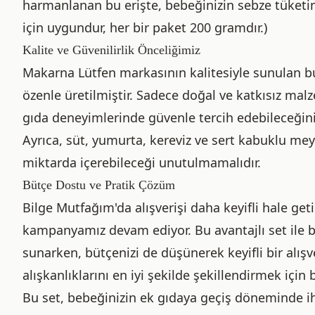
harmanlanan bu erişte, bebeğinizin sebze tüketimi
için uygundur, her bir paket 200 gramdır.)
Kalite ve Güvenilirlik Önceliğimiz
Makarna Lütfen markasının kalitesiyle sunulan bu
özenle üretilmiştir. Sadece doğal ve katkısız malz
gıda deneyimlerinde güvenle tercih edebileceğiniz
Ayrıca, süt, yumurta, kereviz ve sert kabuklu meyv
miktarda içerebileceği unutulmamalıdır.
Bütçe Dostu ve Pratik Çözüm
Bilge Mutfağım'da alışverişi daha keyifli hale get
kampanyamız devam ediyor. Bu avantajlı set ile be
sunarken, bütçenizi de düşünerek keyifli bir alış
alışkanlıklarını en iyi şekilde şekillendirmek için 
Bu set, bebeğinizin ek gıdaya geçiş döneminde i