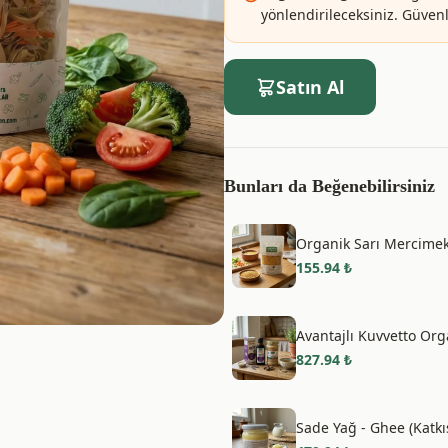
yönlendirileceksiniz. Güvenle
Satın Al
Bunları da Beğenebilirsiniz
Organik Sarı Mercimek
155.94
₺
Avantajlı Kuvvetto Org
827.94
₺
Sade Yağ - Ghee (Katkı