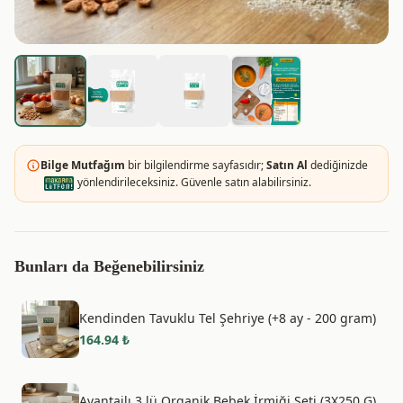
Bilge Mutfağım
bir bilgilendirme sayfasıdır;
Satın Al
dediğinizde
yönlendirileceksiniz. Güvenle satın alabilirsiniz.
Bunları da Beğenebilirsiniz
Kendinden Tavuklu Tel Şehriye (+8 ay - 200 gram)
164.94
₺
Avantajlı 3 lü Organik Bebek İrmiği Seti (3X250 G)