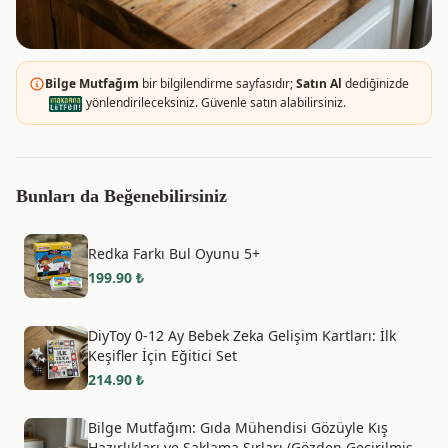
Bilge Mutfağım
bir bilgilendirme sayfasıdır;
Satın Al
dediğinizde
yönlendirileceksiniz. Güvenle satın alabilirsiniz.
Bunları da Beğenebilirsiniz
Redka Farkı Bul Oyunu 5+
199.90
₺
DiyToy 0-12 Ay Bebek Zeka Gelişim Kartları: İlk
Keşifler İçin Eğitici Set
214.90
₺
Bilge Mutfağım: Gıda Mühendisi Gözüyle Kış
Hazırlıkları ve Saklama Sırları (Gözden Geçirilmiş