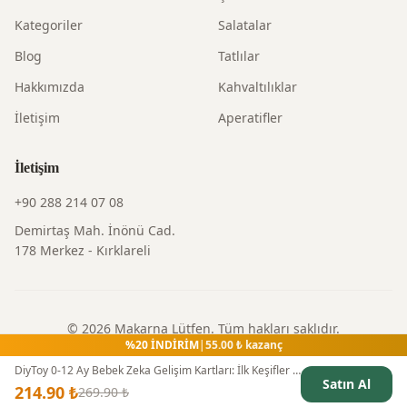
Kategoriler
Salatalar
Blog
Tatlılar
Hakkımızda
Kahvaltılıklar
İletişim
Aperatifler
İletişim
+90 288 214 07 08
Demirtaş Mah. İnönü Cad.
178 Merkez - Kırklareli
©
2026
Makarna Lütfen
. Tüm hakları saklıdır.
%
20
İNDİRİM
|
55.00
₺ kazanç
Gizlilik Politikası
|
Kullanım Şartları
|
İade Politikası
DiyToy 0-12 Ay Bebek Zeka Gelişim Kartları: İlk Keşifler İçin Eğitici Set
Satın Al
214.90
₺
269.90
₺