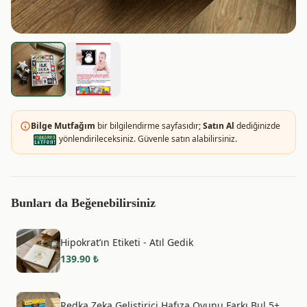
Bilge Mutfağım
bir bilgilendirme sayfasıdır;
Satın Al
dediğinizde
yönlendirileceksiniz. Güvenle satın alabilirsiniz.
Bunları da Beğenebilirsiniz
Hipokrat’ın Etiketi - Atıl Gedik
139.90
₺
Redka Zeka Geliştirici Hafıza Oyunu Farkı Bul 5+