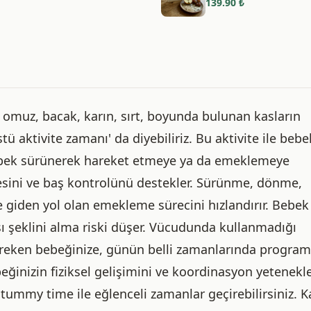
139.90
₺
omuz, bacak, karın, sırt, boyunda bulunan kasların
ü aktivite zamanı' da diyebiliriz. Bu aktivite ile bebe
e bebek sürünerek hareket etmeye ya da emeklemeye
litesini ve baş kontrolünü destekler. Sürünme, dönme,
e giden yol olan emekleme sürecini hızlandırır. Bebek
ssı şeklini alma riski düşer. Vücudunda kullanmadığı
gereken bebeğinize, günün belli zamanlarında program
eğinizin fiziksel gelişimini ve koordinasyon yetenekle
ummy time ile eğlenceli zamanlar geçirebilirsiniz. K