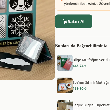
yönlendirileceksiniz. Güvenle
Satın Al
Bunları da Beğenebilirsiniz
Bilge Mutfağım Serisi I
445.74
₺
Ece’nin Sihirli Mutfağı 
139.90
₺
Sağlık Bilgesi Hipokrat