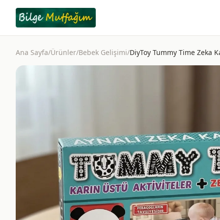
Ana Sayfa
/
Ürünler
/
Bebek Gelişimi
/
DiyToy Tummy Time Zeka Kar