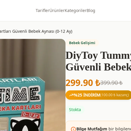
Tarifler
Ürünler
Kategoriler
Blog
tları Güvenli Bebek Aynası (0-12 Ay)
Bebek Gelişimi
DiyToy Tummy
Güvenli Bebek
299.90
₺
399.90
₺
%
25
İNDİRİM
(
100.00
₺ kazanç)
Stokta
Bilge Mutfağım
bir bilgilen