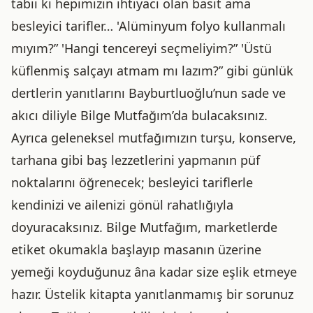
tabii ki hepimizin ihtiyacı olan basit ama
besleyici tarifler… 'Alüminyum folyo kullanmalı
mıyım?” 'Hangi tencereyi seçmeliyim?” 'Üstü
küflenmiş salçayı atmam mı lazım?” gibi günlük
dertlerin yanıtlarını Bayburtluoğlu’nun sade ve
akıcı diliyle Bilge Mutfağım’da bulacaksınız.
Ayrıca geleneksel mutfağımızın turşu, konserve,
tarhana gibi baş lezzetlerini yapmanın püf
noktalarını öğrenecek; besleyici tariflerle
kendinizi ve ailenizi gönül rahatlığıyla
doyuracaksınız. Bilge Mutfağım, marketlerde
etiket okumakla başlayıp masanın üzerine
yemeği koyduğunuz âna kadar size eşlik etmeye
hazır. Üstelik kitapta yanıtlanmamış bir sorunuz