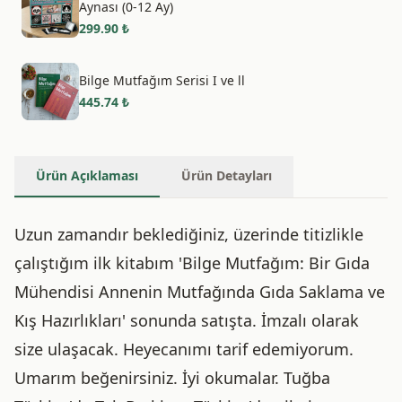
Aynası (0-12 Ay)
299.90
₺
Bilge Mutfağım Serisi I ve ll
445.74
₺
Ürün Açıklaması
Ürün Detayları
Uzun zamandır beklediğiniz, üzerinde titizlikle
çalıştığım ilk kitabım 'Bilge Mutfağım: Bir Gıda
Mühendisi Annenin Mutfağında Gıda Saklama ve
Kış Hazırlıkları' sonunda satışta. İmzalı olarak
size ulaşacak. Heyecanımı tarif edemiyorum.
Umarım beğenirsiniz. İyi okumalar. Tuğba