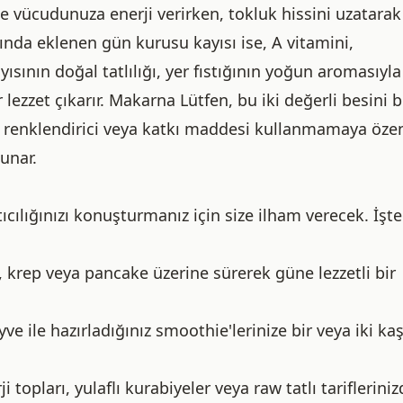
e vücudunuza enerji verirken, tokluk hissini uzatarak
nda eklenen gün kurusu kayısı ise, A vitamini,
ısının doğal tatlılığı, yer fıstığının yoğun aromasıyla
ezzet çıkarır. Makarna Lütfen, bu iki değerli besini b
a, renklendirici veya katkı maddesi kullanmamaya öze
unar.
cılığınızı konuşturmanız için size ilham verecek. İşte
krep veya pancake üzerine sürerek güne lezzetli bir
e ile hazırladığınız smoothie'lerinize bir veya iki kaş
i topları, yulaflı kurabiyeler veya raw tatlı tariflerini