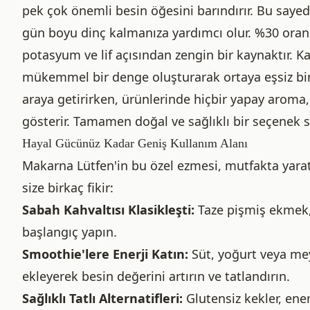
pek çok önemli besin öğesini barındırır. Bu sayed
gün boyu dinç kalmanıza yardımcı olur. %30 oranı
potasyum ve lif açısından zengin bir kaynaktır. Kay
mükemmel bir denge oluşturarak ortaya eşsiz bir l
araya getirirken, ürünlerinde hiçbir yapay arom
gösterir. Tamamen doğal ve sağlıklı bir seçenek s
Hayal Gücünüz Kadar Geniş Kullanım Alanı
Makarna Lütfen'in bu özel ezmesi, mutfakta yaratı
size birkaç fikir:
Sabah Kahvaltısı Klasikleşti:
Taze pişmiş ekmek, 
başlangıç yapın.
Smoothie'lere Enerji Katın:
Süt, yoğurt veya meyv
ekleyerek besin değerini artırın ve tatlandırın.
Sağlıklı Tatlı Alternatifleri:
Glutensiz kekler, enerj