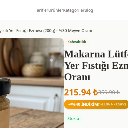
Tarifler
Ürünler
Kategoriler
Blog
ılı Yer Fıstığı Ezmesi (200g) - %30 Meyve Oranı
Kahvaltılık
Makarna Lütf
Yer Fıstığı E
Oranı
215.94
₺
359.90
₺
%
40
İNDİRİM
(
143.96
₺ kazanç)
Stokta