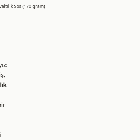
valtılık Sos (170 gram)
ız:
iş,
lık
ir
i