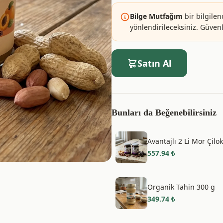
Bilge Mutfağım
bir bilgilen
yönlendirileceksiniz. Güvenle
Satın Al
Bunları da Beğenebilirsiniz
Avantajlı 2 Li Mor Çilo
557.94
₺
Organik Tahin 300 g
349.74
₺