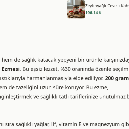
Zeytinyağlı Cevizli Kah
196.14
₺
 hem de sağlık katacak yepyeni bir ürünle karşınızday
ı Ezmesi
. Bu eşsiz lezzet, %30 oranında özenle seçilm
fıstıklarıyla harmanlanmasıyla elde ediliyor.
200 gram
em de tazeliğini uzun süre koruyor. Bu ezme,
ginleştirmek ve sağlıklı tatlı tariflerinize unutulmaz b
ı sıra sağlıklı yağlar, lif, vitamin E ve magnezyum gib