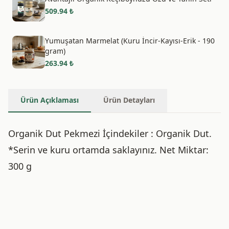
509.94
₺
Yumuşatan Marmelat (Kuru İncir-Kayısı-Erik - 190
gram)
263.94
₺
Ürün Açıklaması
Ürün Detayları
Organik Dut Pekmezi İçindekiler : Organik Dut.
*Serin ve kuru ortamda saklayınız. Net Miktar:
300 g