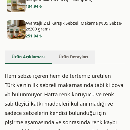
134.94
₺
Avantajlı 2 Li Karışık Sebzeli Makarna (%35 Sebze-
2x200 gram)
251.94
₺
Ürün Açıklaması
Ürün Detayları
Hem sebze içeren hem de tertemiz üretilen
Türkiye'nin ilk sebzeli makarnasında tabi ki boya
vb bulunmuyor. Hatta renk koruyucu ve renk
sabitleyici katkı maddeleri kullanılmadığı ve
sadece sebzelerin kendisi bulunduğu için
pişirme aşamasında ve sonrasında renk kaybı