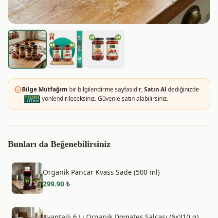
Bilge Mutfağım
bir bilgilendirme sayfasıdır;
Satın Al
dediğinizde
yönlendirileceksiniz. Güvenle satın alabilirsiniz.
Bunları da Beğenebilirsiniz
Organik Pancar Kvass Sade (500 ml)
299.90
₺
Avantajlı 6 Lı Organik Domates Salçası (6x310 g)