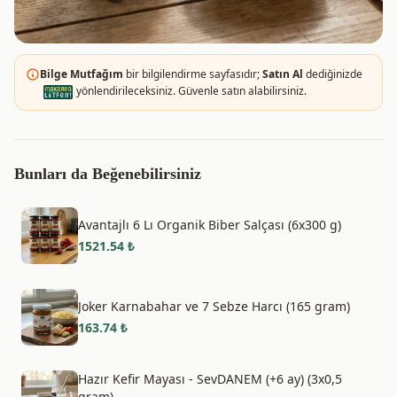
Bilge Mutfağım
bir bilgilendirme sayfasıdır;
Satın Al
dediğinizde
yönlendirileceksiniz. Güvenle satın alabilirsiniz.
Bunları da Beğenebilirsiniz
Avantajlı 6 Lı Organik Biber Salçası (6x300 g)
1521.54
₺
Joker Karnabahar ve 7 Sebze Harcı (165 gram)
163.74
₺
Hazır Kefir Mayası - SevDANEM (+6 ay) (3x0,5
gram)