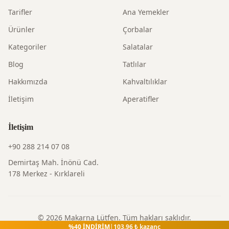
Tarifler
Ana Yemekler
Ürünler
Çorbalar
Kategoriler
Salatalar
Blog
Tatlılar
Hakkımızda
Kahvaltılıklar
İletişim
Aperatifler
İletişim
+90 288 214 07 08
Demirtaş Mah. İnönü Cad.
178 Merkez - Kırklareli
©
2026
Makarna Lütfen
. Tüm hakları saklıdır.
%
40
İNDİRİM
|
103.96
₺ kazanç
Gizlilik Politikası
|
Kullanım Şartları
|
İade Politikası