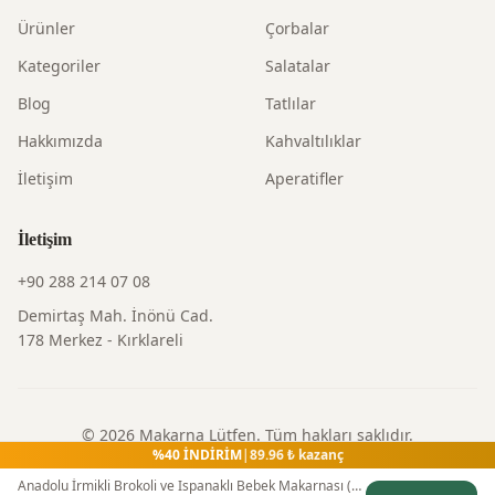
Ürünler
Çorbalar
Kategoriler
Salatalar
Blog
Tatlılar
Hakkımızda
Kahvaltılıklar
İletişim
Aperatifler
İletişim
+90 288 214 07 08
Demirtaş Mah. İnönü Cad.
178 Merkez - Kırklareli
©
2026
Makarna Lütfen
. Tüm hakları saklıdır.
%
40
İNDİRİM
|
89.96
₺ kazanç
Gizlilik Politikası
|
Kullanım Şartları
|
İade Politikası
Anadolu İrmikli Brokoli ve Ispanaklı Bebek Makarnası (200 gr)