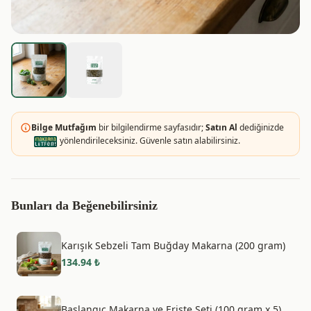
Bilge Mutfağım
bir bilgilendirme sayfasıdır;
Satın Al
dediğinizde
yönlendirileceksiniz. Güvenle satın alabilirsiniz.
Bunları da Beğenebilirsiniz
Karışık Sebzeli Tam Buğday Makarna (200 gram)
134.94
₺
Başlangıç Makarna ve Erişte Seti (100 gram x 5)