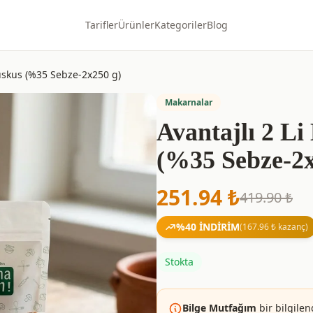
Tarifler
Ürünler
Kategoriler
Blog
 Kuskus (%35 Sebze-2x250 g)
Makarnalar
Avantajlı 2 Li
(%35 Sebze-2x
251.94
₺
419.90
₺
%
40
İNDİRİM
(
167.96
₺ kazanç)
Stokta
Bilge Mutfağım
bir bilgilen