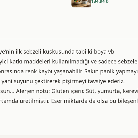
134.94
₺
e'nin ilk sebzeli kuskusunda tabi ki boya vb
ici katkı maddeleri kullanılmadığı ve sadece sebzele
nrasında renk kaybı yaşanabilir. Sakın panik yapmayı
ani suyunu çektirerek pişirmeyi tavsiye ederiz.
lsun... Alerjen notu: Gluten içerir. Süt, yumurta, kerev
rtamda üretilmiştir. Eser miktarda da olsa bu bileşenl