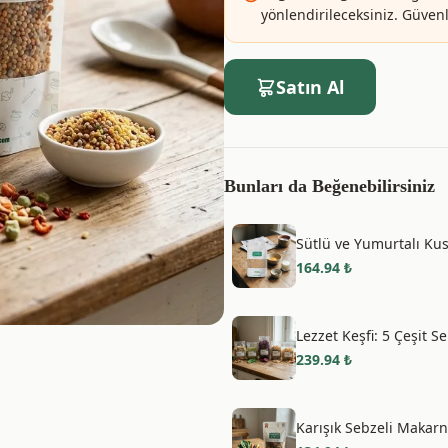
yönlendirileceksiniz. Güvenle
Satın Al
Bunları da Beğenebilirsiniz
Sütlü ve Yumurtalı Kus
164.94
₺
Lezzet Keşfi: 5 Çeşit 
239.94
₺
Karışık Sebzeli Makar