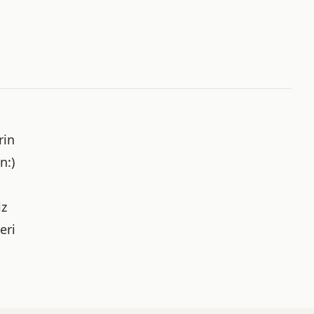
rin
n:)
iz
eri