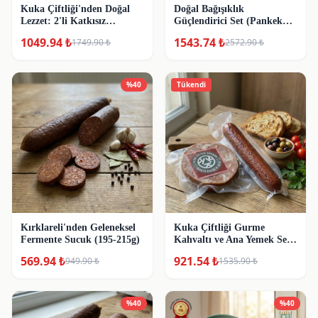
Kuka Çiftliği'nden Doğal
Doğal Bağışıklık
Lezzet: 2'li Katkısız
Güçlendirici Set (Pankek
Fermente Sucuk Paketi
Hediyeli)
1049.94
₺
1543.74
₺
1749.90
₺
2572.90
₺
%
40
Tükendi
Kırklareli'nden Geleneksel
Kuka Çiftliği Gurme
Fermente Sucuk (195-215g)
Kahvaltı ve Ana Yemek Seti:
Katkısız Sucuk & Trakya
569.94
₺
921.54
₺
949.90
₺
1535.90
₺
Kuzu Kavurma
%
40
%
40