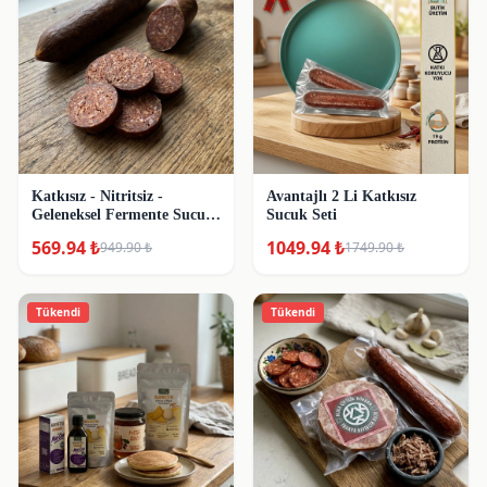
Katkısız - Nitritsiz -
Avantajlı 2 Li Katkısız
Geleneksel Fermente Sucuk
Sucuk Seti
(Trakya-195-215 g)
569.94
₺
1049.94
₺
949.90
₺
1749.90
₺
Tükendi
Tükendi