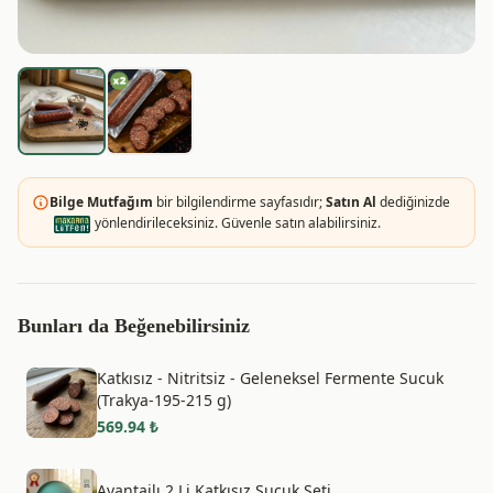
Bilge Mutfağım
bir bilgilendirme sayfasıdır;
Satın Al
dediğinizde
yönlendirileceksiniz. Güvenle satın alabilirsiniz.
Bunları da Beğenebilirsiniz
Katkısız - Nitritsiz - Geleneksel Fermente Sucuk
(Trakya-195-215 g)
569.94
₺
Avantajlı 2 Li Katkısız Sucuk Seti