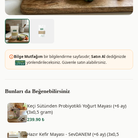
Bilge Mutfağım
bir bilgilendirme sayfasıdır;
Satın Al
dediğinizde
yönlendirileceksiniz. Güvenle satın alabilirsiniz.
Bunları da Beğenebilirsiniz
Keçi Sütünden Probiyotikli Yoğurt Mayası (+6 ay)
(3x0,5 gram)
239.90
₺
Hazır Kefir Mayası - SevDANEM (+6 ay) (3x0,5