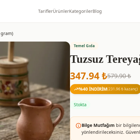
Tarifler
Ürünler
Kategoriler
Blog
0 gram)
Temel Gıda
Tuzsuz Tereyağ
347.94
₺
579.90
₺
%
40
İNDİRİM
(
231.96
₺ kazanç)
Stokta
Bilge Mutfağım
bir bilgilen
yönlendirileceksiniz. Güvenle