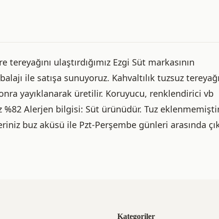
re tereyağını ulaştırdığımız Ezgi Süt markasının
alajı ile satışa sunuyoruz. Kahvaltılık tuzsuz tereyağ
onra yayıklanarak üretilir. Koruyucu, renklendirici vb
z %82 Alerjen bilgisi: Süt ürünüdür. Tuz eklenmemiştir
leriniz buz aküsü ile Pzt-Perşembe günleri arasında çı
Kategoriler