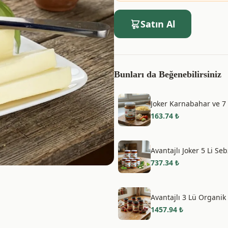
Satın Al
Bunları da Beğenebilirsiniz
Joker Karnabahar ve 7
163.74
₺
Avantajlı Joker 5 Li Se
737.34
₺
Avantajlı 3 Lü Organik 
1457.94
₺