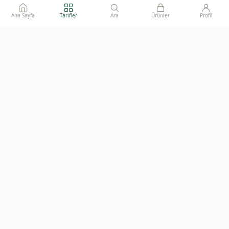
Ana Sayfa
Tarifler
Ara
Ürünler
Profil
Ailelerimize gönül rahatlığı ile sunacağımız, katkısız, doğal ve
sürdürülebilir gıdaların adresi.